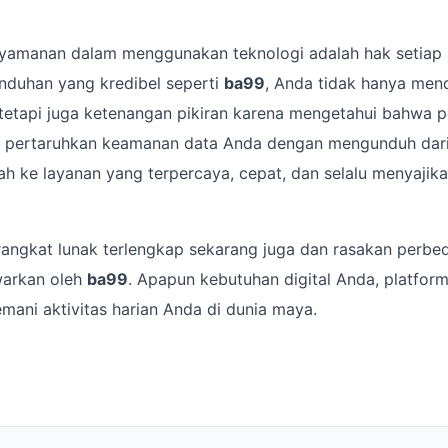
amanan dalam menggunakan teknologi adalah hak setiap i
nduhan yang kredibel seperti
ba99
, Anda tidak hanya men
 tetapi juga ketenangan pikiran karena mengetahui bahwa 
an pertaruhkan keamanan data Anda dengan mengunduh dar
ihlah ke layanan yang terpercaya, cepat, dan selalu menyaji
erangkat lunak terlengkap sekarang juga dan rasakan perbed
warkan oleh
ba99
. Apapun kebutuhan digital Anda, platform
mani aktivitas harian Anda di dunia maya.