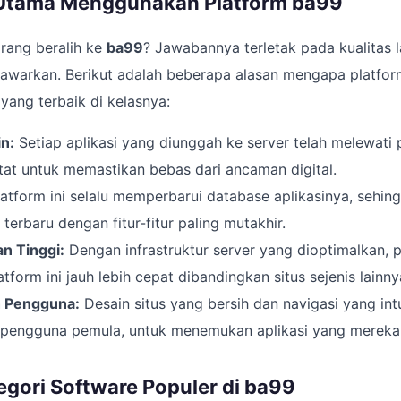
Utama Menggunakan Platform ba99
rang beralih ke
ba99
? Jawabannya terletak pada kualitas 
awarkan. Berikut adalah beberapa alasan mengapa platfor
 yang terbaik di kelasnya:
n:
Setiap aplikasi yang diunggah ke server telah melewati
at untuk memastikan bebas dari ancaman digital.
atform ini selalu memperbarui database aplikasinya, sehi
terbaru dengan fitur-fitur paling mutakhir.
n Tinggi:
Dengan infrastruktur server yang dioptimalkan, 
form ini jauh lebih cepat dibandingkan situs sejenis lainny
 Pengguna:
Desain situs yang bersih dan navigasi yang in
n pengguna pemula, untuk menemukan aplikasi yang mereka 
egori Software Populer di ba99