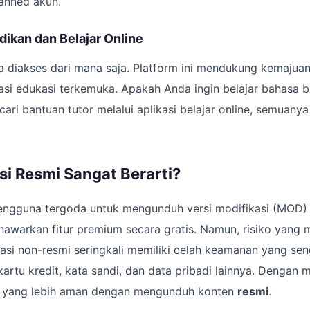
banned akun.
idikan dan Belajar Online
sa diakses dari mana saja. Platform ini mendukung kemajua
si edukasi terkemuka. Apakah Anda ingin belajar bahasa b
ari bantuan tutor melalui aplikasi belajar online, semuany
i Resmi Sangat Berarti?
ngguna tergoda untuk mengunduh versi modifikasi (MOD) 
nawarkan fitur premium secara gratis. Namun, risiko yang 
kasi non-resmi seringkali memiliki celah keamanan yang sen
kartu kredit, kata sandi, dan data pribadi lainnya. Denga
n yang lebih aman dengan mengunduh konten
resmi
.