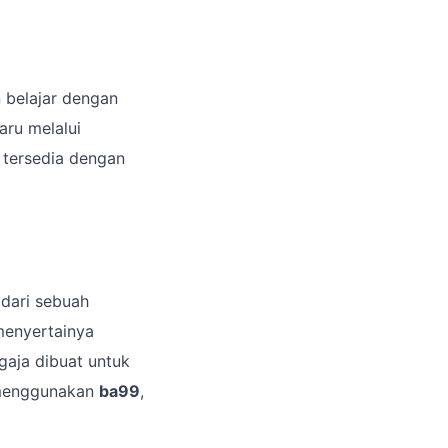
n belajar dengan
aru melalui
a tersedia dengan
dari sebuah
menyertainya
gaja dibuat untuk
n menggunakan
ba99
,