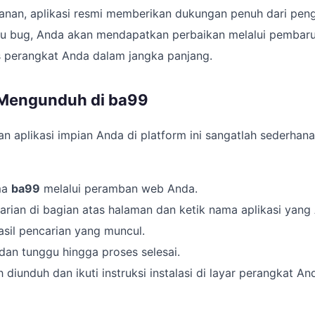
manan, aplikasi resmi memberikan dukungan penuh dari pen
au bug, Anda akan mendapatkan perbaikan melalui pembarua
s perangkat Anda dalam jangka panjang.
Mengunduh di ba99
 aplikasi impian Anda di platform ini sangatlah sederhana.
ma
ba99
melalui peramban web Anda.
arian di bagian atas halaman dan ketik nama aplikasi yang
 hasil pencarian yang muncul.
dan tunggu hingga proses selesai.
h diunduh dan ikuti instruksi instalasi di layar perangkat An