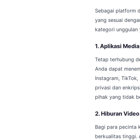
Sebagai platform d
yang sesuai denga
kategori unggulan
1. Aplikasi Medi
Tetap terhubung de
Anda dapat menem
Instagram, TikTok
privasi dan enkrip
pihak yang tidak 
2. Hiburan Vide
Bagi para pecinta 
berkualitas tinggi