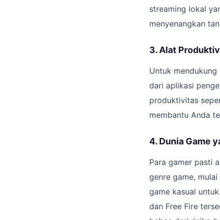
streaming lokal ya
menyenangkan tanp
3. Alat Produktiv
Untuk mendukung ef
dari aplikasi peng
produktivitas sepe
membantu Anda teta
4. Dunia Game 
Para gamer pasti a
genre game, mulai
game kasual untuk
dan Free Fire ters