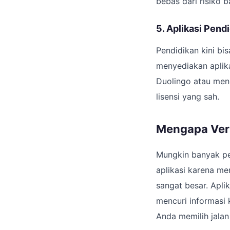
bebas dari risiko 
5. Aplikasi Pend
Pendidikan kini bi
menyediakan aplika
Duolingo atau menc
lisensi yang sah.
Mengapa Vers
Mungkin banyak pe
aplikasi karena me
sangat besar. Apli
mencuri informasi 
Anda memilih jala