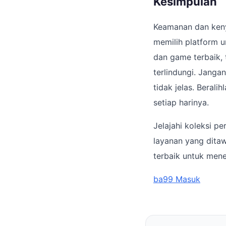
Kesimpulan
Keamanan dan keny
memilih platform u
dan game terbaik,
terlindungi. Jang
tidak jelas. Beral
setiap harinya.
Jelajahi koleksi p
layanan yang dita
terbaik untuk mene
ba99 Masuk