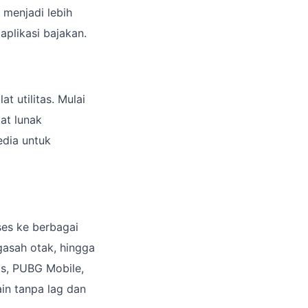
 menjadi lebih
plikasi bajakan.
t utilitas. Mulai
at lunak
edia untuk
es ke berbagai
gasah otak, hingga
ds, PUBG Mobile,
in tanpa lag dan