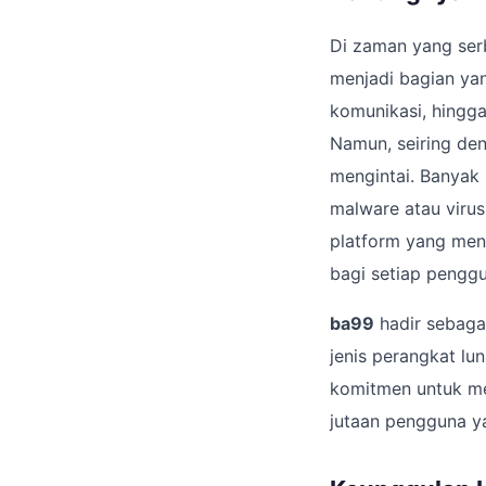
Di zaman yang serba
menjadi bagian yan
komunikasi, hingga
Namun, seiring de
mengintai. Banyak
malware atau virus
platform yang me
bagi setiap penggu
ba99
hadir sebaga
jenis perangkat lu
komitmen untuk men
jutaan pengguna ya