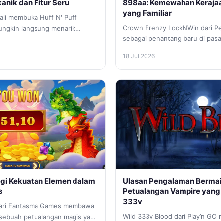
anik dan Fitur Seru
898aa: Kemewahan Keraja
yang Familiar
ali membuka Huff N' Puff
Crown Frenzy LockNWin dari Pea
mungkin langsung menarik
sebagai penantang baru di pasa
apa dinamisnya layar
dengan tema kemewahan. Jika
18 Jul 2026
membandingkan...
gi Kekuatan Elemen dalam
Ulasan Pengalaman Bermain
s
Petualangan Vampire yang 
333v
dari Fantasma Games membawa
Wild 333v Blood dari Play’n GO
 sebuah petualangan magis yang