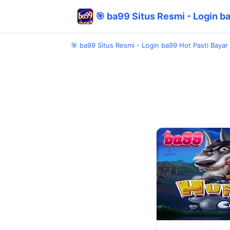
🎯 ba99 Situs Resmi - Login b
🎯 ba99 Situs Resmi - Login ba99 Hot Pasti Bayar