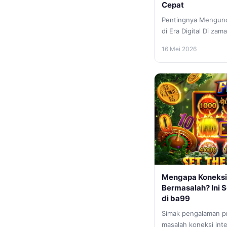
Cepat
Pentingnya Mengund
di Era Digital Di zama
kebutuhan akan pera
16 Mei 2026
Mengapa Koneksi 
Bermasalah? Ini 
di ba99
Simak pengalaman pr
masalah koneksi int