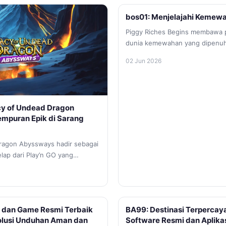
bos01: Menjelajahi Kemewa
Piggy Riches Begins membawa 
dunia kemewahan yang dipenuhi
bos01 yang elegan. Sebagai sala
02 Jun 2026
cy of Undead Dragon
mpuran Epik di Sarang
ragon Abyssways hadir sebagai
lap dari Play’n GO yang
dalam pertempuran abadi...
 dan Game Resmi Terbaik
BA99: Destinasi Terpercay
olusi Unduhan Aman dan
Software Resmi dan Aplika