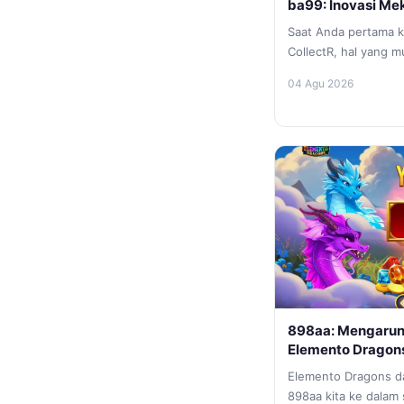
ba99: Inovasi Mek
Saat Anda pertama k
CollectR, hal yang 
perhatian adalah bet
04 Agu 2026
permainan...
898aa: Mengarun
Elemento Dragon
Elemento Dragons 
898aa kita ke dalam