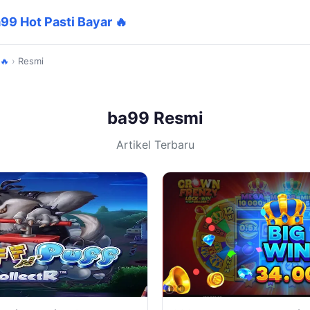
a99 Hot Pasti Bayar 🔥
 🔥
›
Resmi
ba99 Resmi
Artikel Terbaru